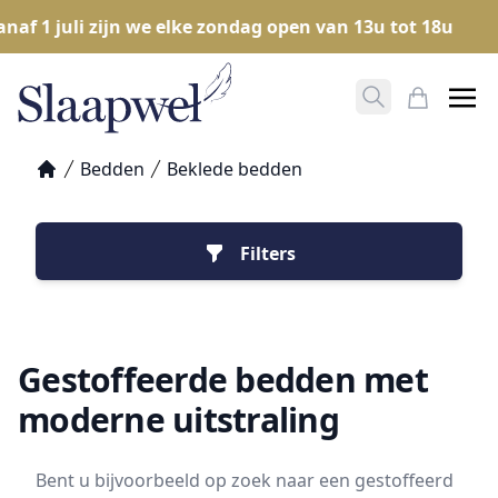
f 1 juli zijn we elke zondag open van 13u tot 18u
Zoeken opene
Mijn Win
Bedden
Beklede bedden
Home
Filters
Gestoffeerde bedden met
moderne uitstraling
Bent u bijvoorbeeld op zoek naar een gestoffeerd