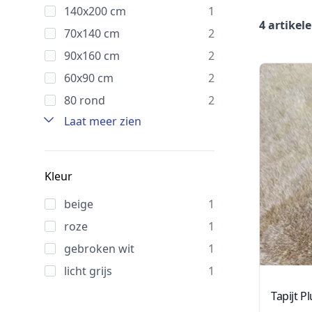
140x200 cm
1
4 artikel
70x140 cm
2
90x160 cm
2
60x90 cm
2
80 rond
2
Laat meer zien
Kleur
beige
1
roze
1
gebroken wit
1
licht grijs
1
Tapijt P