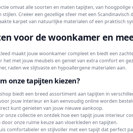
ctie omvat alle soorten en maten tapijten, van hoogpolige v
 stijlen. Creëer een gezellige sfeer met een Scandinavisch d
kte karpet van natuurlijke materialen of een praktisch synt
jten voor de woonkamer en me
kleed maakt jouw woonkamer compleet en biedt een zachte o
 het met jouw meubels en geniet van extra comfort en gezel
er, raden we slijtvaste en hypoallergene materialen aan.
 onze tapijten kiezen?
op biedt een breed assortiment aan tapijten in verschillend
voor jouw interieur en kan eenvoudig online worden besteld.
direct kunt genieten van jouw nieuwe aankoop.
or onze collectie en ontdek hoe een tapijt jouw interieur c
n door onze ruime keuze aan vloerkleden en tapijten.
is comfortabeler en stijlvoller met een tapijt dat perfect 