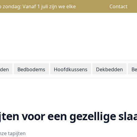
g: Vanaf 1 juli zijn we elke zondag open van 13u tot 18u
Contact
den
Bedbodems
Hoofdkussens
Dekbedden
Be
jten voor een gezellige s
ze tapijten