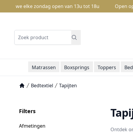
jn we elke zondag open van 13u tot 18u
Open op zonda
Zoeken
Matrassen
Boxsprings
Toppers
Bed
Bedtextiel
Tapijten
Home
Tapi
Filters
Afmetingen
Ontdek on