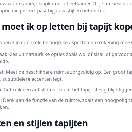
ouw woonkamer, slaapkamer of eetkamer. Of je nu kiest voor 
 optie die perfect past bij jouw stijl en behoeften.
moet ik op letten bij tapijt ko
t kopen zijn er enkele belangrijke aspecten om rekening mee
al: Kies uit natuurlijke opties zoals wol of sisal, of ga vo
ide.
t: Meet de beschikbare ruimte zorgvuldig op. Een groot tapi
juist subtielere accenten legt.
p: Gebruik een antislipmat zodat het tapijt stevig blijft liggen
: Denk aan de functie van de ruimte, zoals een hoogpolig tap
ken.
en en stijlen tapijten