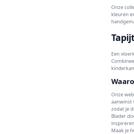
Onze colle
kleuren en
handgemaa
Tapi
Een vloer
Combineer
kinderkam
Waarom
Onze websh
aanwinst 
zodat je 
Blader do
inspirere
Maak je hu