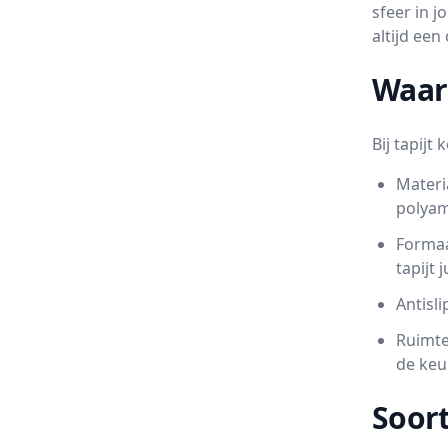
sfeer in j
altijd een
Waar 
Bij tapij
Materia
polyam
Formaa
tapijt 
Antisli
Ruimte
de keu
Soort