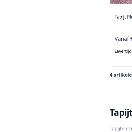
Tapijt P
Vanaf
Levertij
4 artikel
Tapij
Tapijten z