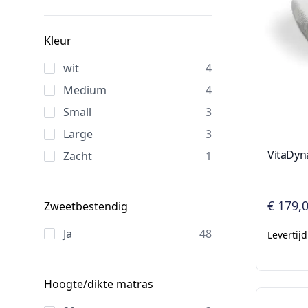
Kleur
wit
4
Medium
4
Small
3
Large
3
VitaDyn
Zacht
1
€ 179,
Zweetbestendig
Ja
48
Levertij
Hoogte/dikte matras