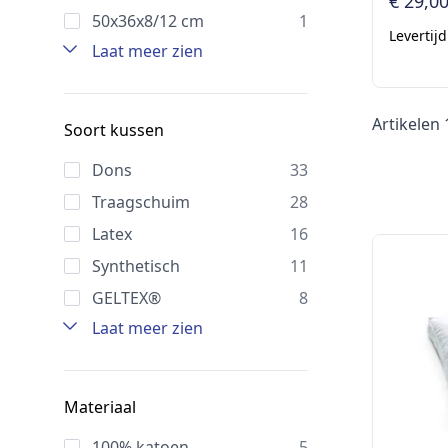
€ 29,0
50x36x8/12 cm
1
Levertij
Laat meer zien
Artikelen
Soort kussen
Dons
33
Traagschuim
28
Latex
16
Synthetisch
11
GELTEX®
8
Laat meer zien
Materiaal
100% katoen
5