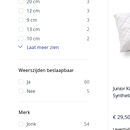
20 cm
3
12 cm
3
9 cm
3
13 cm
2
10 cm
2
Laat meer zien
Weerszijden beslaapbaar
Ja
60
Junior K
Nee
5
Synthet
Merk
€ 29,5
Jonk
54
Levertij