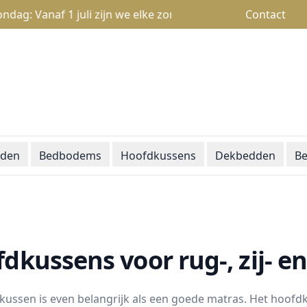
anaf 1 juli zijn we elke zondag open van 13u tot 18u
Contact
den
Bedbodems
Hoofdkussens
Dekbedden
Be
dkussens voor rug-, zij- e
ussen is even belangrijk als een goede matras. Het hoofd