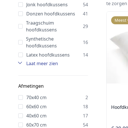
te zorgen
Jonk hoofdkussens
54
Donzen hoofdkussens
41
Meest 
Traagschuim
29
hoofdkussens
Synthetische
16
hoofdkussens
Latex hoofdkussens
14
Laat meer zien
Afmetingen
70x40 cm
2
60x60 cm
18
Hoofdk
40x60 cm
17
60x70 cm
54