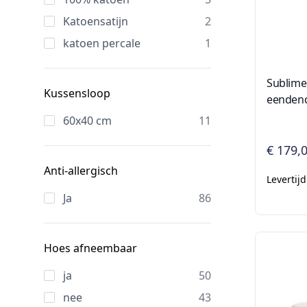
Katoensatijn
2
katoen percale
1
Sublime
Kussensloop
eenden
60x40 cm
11
€ 179,
Anti-allergisch
Levertij
Ja
86
Hoes afneembaar
ja
50
nee
43