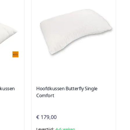
dkussen
Hoofdkussen Butterfly Single
Comfort
€ 179,00
Levertijd:
4-6 weken