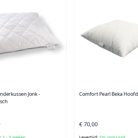
inderkussen Jonk -
Comfort Pearl Beka Hoof
isch
0
€ 70,00
d:
2 - 3 weken
Levertijd:
Op voorraad