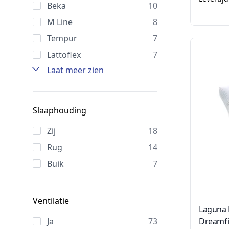
Beka
10
M Line
8
Tempur
7
Lattoflex
7
Laat meer zien
Slaaphouding
Zij
18
Rug
14
Buik
7
Ventilatie
Laguna 
Ja
73
Dreamfi