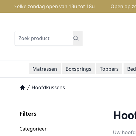
we elke zondag open van 13u tot 18u
Open op zondag: V
Zoeken
Matrassen
Boxsprings
Toppers
Bed
Hoofdkussens
Home
Hoof
Filters
Categorieën
Uw hoofdk