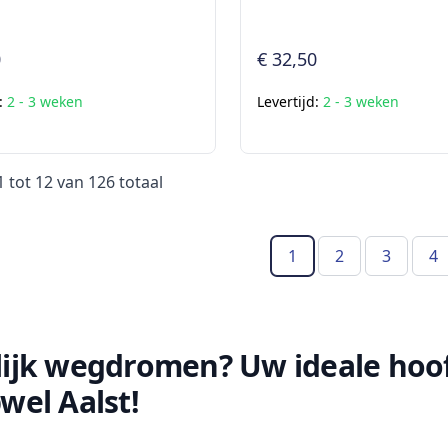
0
€ 32,50
d:
2 - 3 weken
Levertijd:
2 - 3 weken
1
tot
12
van
126
totaal
1
2
3
4
(Huidige pagina)
lijk wegdromen? Uw ideale hoof
wel Aalst!