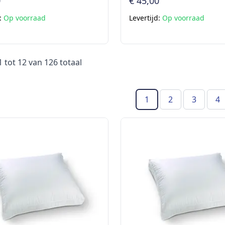
0
€ 45,00
d:
Op voorraad
Levertijd:
Op voorraad
1
tot
12
van
126
totaal
1
2
3
4
(Huidige pagina)