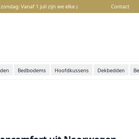
naf 1 juli zijn we elke zondag open van 13u tot 18u
Contact
den
Bedbodems
Hoofdkussens
Dekbedden
Be