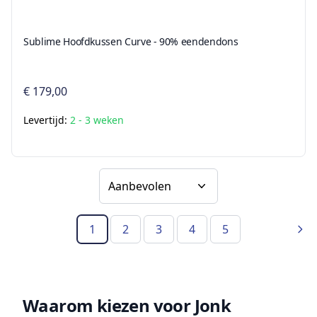
Sublime Hoofdkussen Curve - 90% eendendons
€ 179,00
Levertijd:
2 - 3 weken
Sorteer op
1
2
3
4
5
(Huidige pagina)
Vol
Waarom kiezen voor Jonk