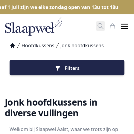
1 juli zijn we elke zondag open van 13u tot 18u
Op
Zoeken opene
Mijn Win
Hoofdkussens
Jonk hoofdkussens
Home
Filters
Jonk hoofdkussens in
diverse vullingen
Welkom bij Slaapwel Aalst, waar we trots zijn op