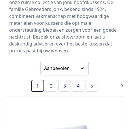
onze ruime collectie van Jonk hoofdkussens. De
familie Gebroeders Jonk, bekend sinds 1924,
combineert vakmanschap met hoogwaardige
materialen voor kussens die optimale
ondersteuning bieden en zorgen voor een goede
nachtrust. Bezoek onze showroom en laat u
deskundig adviseren over het beste kussen dat
precies past bij uw wensen.
Sorteer op
1
2
3
4
5
(Huidige pagina)
Vol