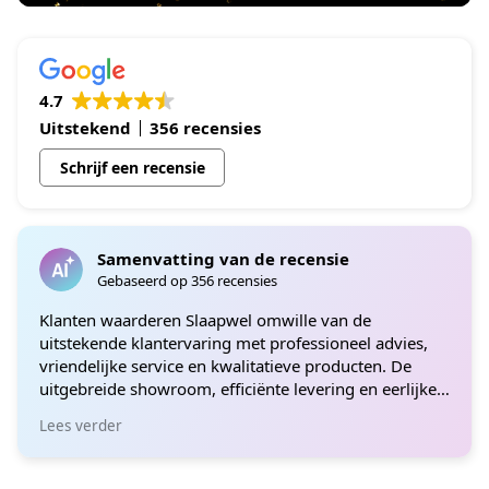
4.7
Uitstekend
356 recensies
Schrijf een recensie
Samenvatting van de recensie
Gebaseerd op 356 recensies
Klanten waarderen Slaapwel omwille van de
uitstekende klantervaring met professioneel advies,
vriendelijke service en kwalitatieve producten. De
uitgebreide showroom, efficiënte levering en eerlijke
prijzen maken van Slaapwel een betrouwbare keuze
Lees verder
voor bedden en matrassen. Velen bevelen hun
premiumproducten aan voor ultiem comfort, wat de
toewijding van Slaapwel aan klanttevredenheid