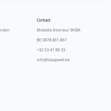
Contact
arden
Mobella Interieur BVBA
BE 0878.861.867
+32 53 41 88 33
info@slaapwel.be