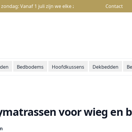
: Vanaf 1 juli zijn we elke zondag open van 13u tot 18u
Contact
den
Bedbodems
Hoofdkussens
Dekbedden
Be
ymatrassen voor wieg en 
en