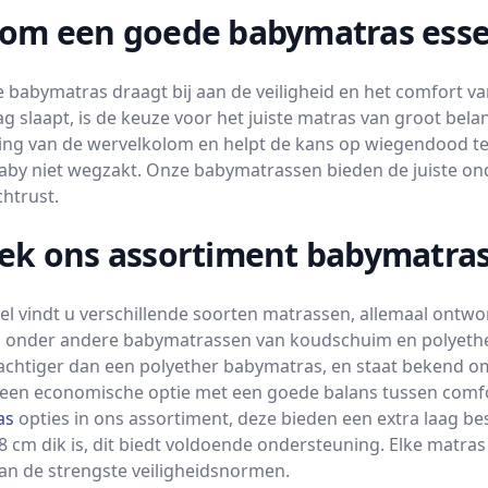
om een goede babymatras essen
 babymatras draagt bij aan de veiligheid en het comfort 
ag slaapt, is de keuze voor het juiste matras van groot bel
ing van de wervelkolom en helpt de kans op wiegendood te
aby niet wegzakt. Onze babymatrassen bieden de juiste onder
htrust.
ek ons assortiment babymatra
wel vindt u verschillende soorten matrassen, allemaal ont
j onder andere babymatrassen van koudschuim en polyethe
achtiger dan een polyether babymatras, en staat bekend om 
een economische optie met een goede balans tussen comf
as
opties in ons assortiment, deze bieden een extra laag be
8 cm dik is, dit biedt voldoende ondersteuning. Elke matras
an de strengste veiligheidsnormen.