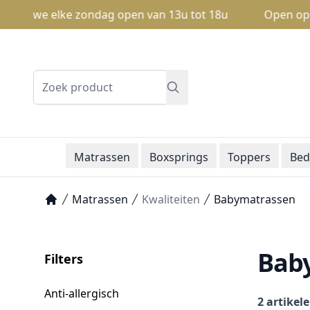
n we elke zondag open van 13u tot 18u
Open op zondag
Zoeken
Matrassen
Boxsprings
Toppers
Bed
Matrassen
Kwaliteiten
Babymatrassen
Home
Bab
Filters
Anti-allergisch
2 artikel