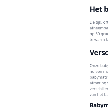
Het b
De tijk, o
afneembaa
op 60 grad
te warm k
Versc
Onze baby
nu een ma
babymatra
afmeting 
verschill
van het b
Babyma