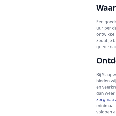
Waar
Een goede
uur per d
ontwikkel
zodat je b
goede nac
Ontd
Bij Slaap
bieden wi
en veerkr
dan weer 
zorgmatr
minimaal 
voldoen a