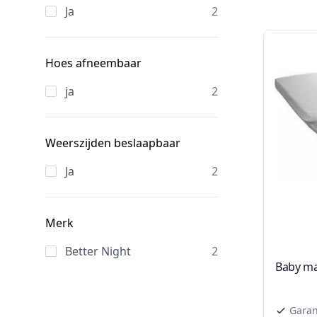
Ja
2
Hoes afneembaar
ja
2
Weerszijden beslaapbaar
Ja
2
Merk
Better Night
2
Baby ma
Garant