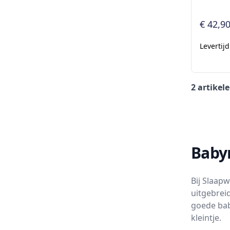
€ 42,9
Levertij
2 artikel
Baby
Bij Slaap
uitgebrei
goede bab
kleintje.