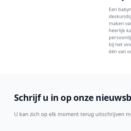
Een babym
deskundig
maken van
heerlijk 
persoonli
bij het vi
één van on
Footer
Schrijf u in op onze nieuwsb
U kan zich op elk moment terug uitschrijven m