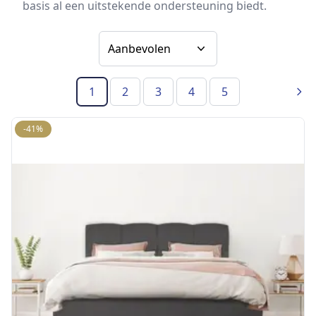
basis al een uitstekende ondersteuning biedt.
Sorteer op
1
2
3
4
5
(Huidige pagina)
Vol
-41%