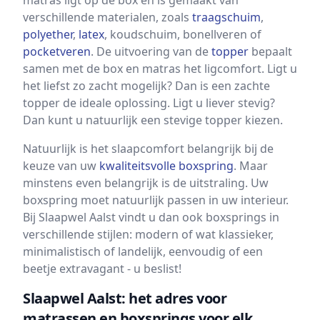
matras ligt op de box en is gemaakt van
verschillende materialen, zoals
traagschuim
,
polyether
,
latex
, koudschuim, bonellveren of
pocketveren
. De uitvoering van de
topper
bepaalt
samen met de box en matras het ligcomfort. Ligt u
het liefst zo zacht mogelijk? Dan is een zachte
topper de ideale oplossing. Ligt u liever stevig?
Dan kunt u natuurlijk een stevige topper kiezen.
Natuurlijk is het slaapcomfort belangrijk bij de
keuze van uw
kwaliteitsvolle boxspring
. Maar
minstens even belangrijk is de uitstraling. Uw
boxspring moet natuurlijk passen in uw interieur.
Bij Slaapwel Aalst vindt u dan ook boxsprings in
verschillende stijlen: modern of wat klassieker,
minimalistisch of landelijk, eenvoudig of een
beetje extravagant - u beslist!
Slaapwel Aalst: het adres voor
matrassen en boxsprings voor elk