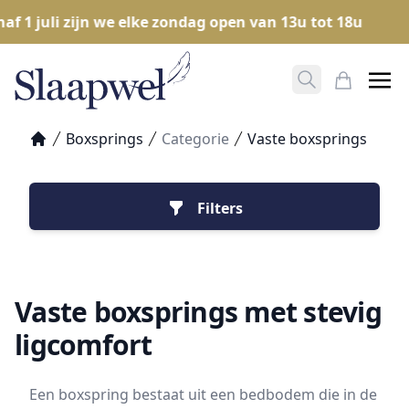
 juli zijn we elke zondag open van 13u tot 18u
Ope
Zoeken opene
Mijn Win
Boxsprings
Categorie
Vaste boxsprings
Home
Filters
Vaste boxsprings met stevig
ligcomfort
Een boxspring bestaat uit een bedbodem die in de