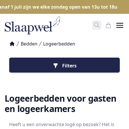
f 1 juli zijn we elke zondag open van 13u tot 18u
Zoeken opene
Mijn Win
Bedden
Logeerbedden
Home
Filters
Logeerbedden voor gasten
en logeerkamers
Heeft u een onverwachte logé op bezoek? Het is