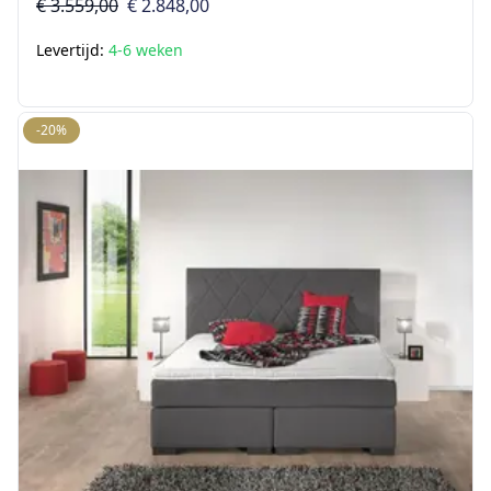
€ 3.559,00
€ 2.848,00
Levertijd:
4-6 weken
-20%