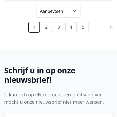
Sorteer op
1
2
3
4
5
(Huidige pagina)
Vol
Footer
Schrijf u in op onze
nieuwsbrief!
U kan zich op elk moment terug uitschrijven
mocht u onze nieuwsbrief niet meer wensen.
E-mail adres