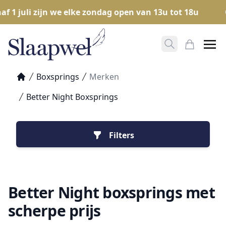
 juli zijn we elke zondag open van 13u tot 18u
Ope
Zoeken opene
Mijn Win
Boxsprings
Merken
Home
Better Night Boxsprings
Filters
Better Night boxsprings met
scherpe prijs