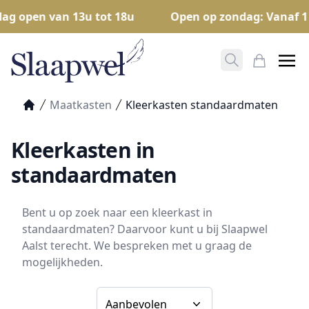
 open van 13u tot 18u
Open op zondag: Vanaf 1 juli
Zoeken opene
Mijn Win
Maatkasten
Kleerkasten standaardmaten
Home
Kleerkasten in
standaardmaten
Bent u op zoek naar een kleerkast in
standaardmaten? Daarvoor kunt u bij Slaapwel
Aalst terecht. We bespreken met u graag de
mogelijkheden.
Sorteer op