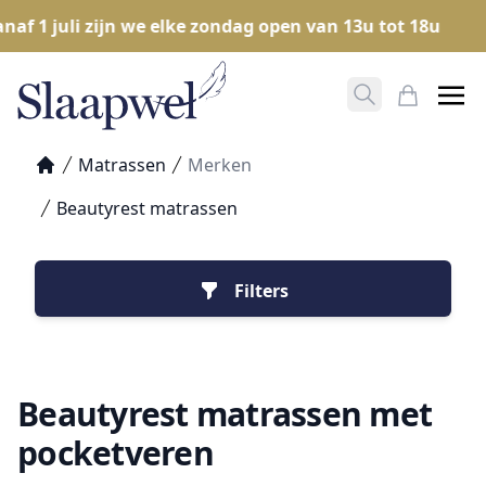
 1 juli zijn we elke zondag open van 13u tot 18u
O
Zoeken opene
Mijn Win
Matrassen
Merken
Home
Beautyrest matrassen
Filters
Beautyrest matrassen met
pocketveren