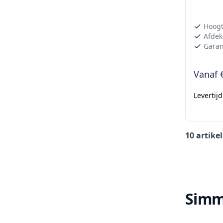
Hoogt
Afdek
Garant
Vanaf
Levertij
10 artike
Simm