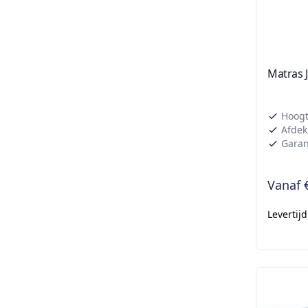
Matras 
Hoogt
Afdek
Garant
Vanaf
Levertij