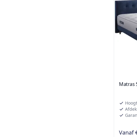
Matras 
Hoogt
Afdek
Garant
Vanaf