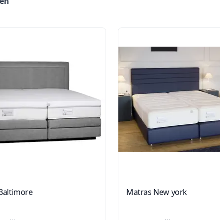
len
Baltimore
Matras New york