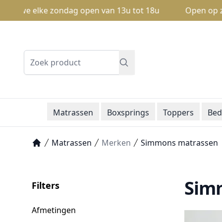
we elke zondag open van 13u tot 18u
Open op zondag: 
Zoeken
Matrassen
Boxsprings
Toppers
Bed
Matrassen
Merken
Simmons matrassen
Home
Simm
Filters
Afmetingen