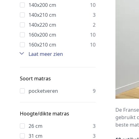
140x200 cm
10
140x210 cm
3
140x220 cm
2
160x200 cm
10
160x210 cm
10
Laat meer zien
Soort matras
pocketveren
9
De Franse
Hoogte/dikte matras
gebruikt 
beste mat
26 cm
3
31 cm
3