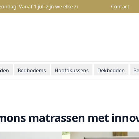
Vanaf 1 juli zijn we elke zondag open van 13u tot 18u
Contact
den
Bedbodems
Hoofdkussens
Dekbedden
Be
ons matrassen met innov