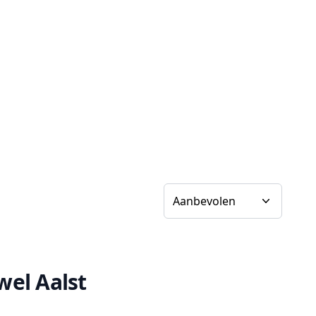
Sorteer op
el Aalst