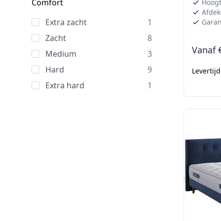
Comfort
Hoogt
Afdek
Extra zacht
1
Garant
Zacht
8
Vanaf
Medium
3
Hard
9
Levertij
Extra hard
1