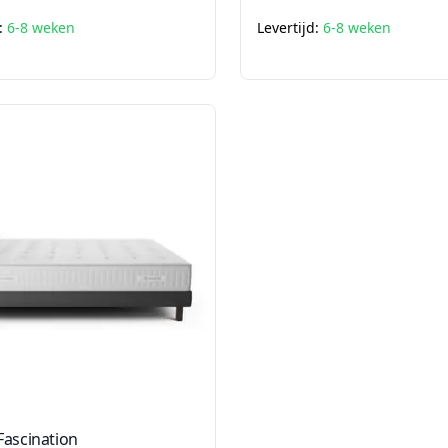
d:
6-8 weken
Levertijd:
6-8 weken
Fascination