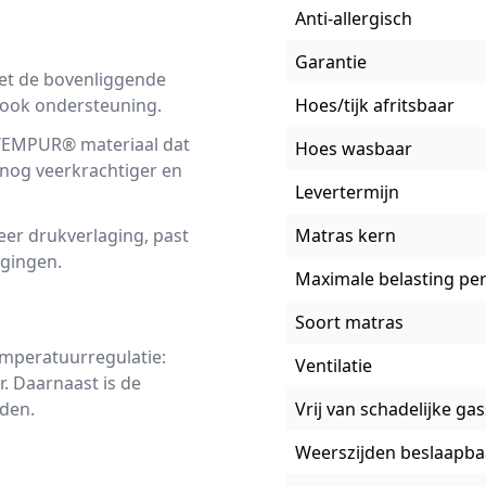
Anti-allergisch
Garantie
t de bovenliggende
 ook ondersteuning.
Hoes/tijk afritsbaar
 TEMPUR® materiaal dat
Hoes wasbaar
 nog veerkrachtiger en
Levertermijn
er drukverlaging, past
Matras kern
gingen.
Maximale belasting pe
Soort matras
mperatuurregulatie:
Ventilatie
. Daarnaast is de
den.
Vrij van schadelijke ga
Weerszijden beslaapba