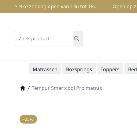
n we elke zondag open van 13u tot 18u
Open op zondag
Zoeken
Matrassen
Boxsprings
Toppers
Bed
Tempur Smartcool Pro matras
Home
-25%