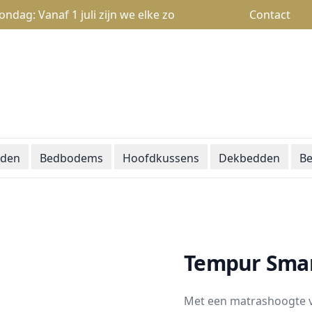
: Vanaf 1 juli zijn we elke zondag open van 13u tot 18u
Contact
den
Bedbodems
Hoofdkussens
Dekbedden
Be
Tempur Smar
Met een matrashoogte 