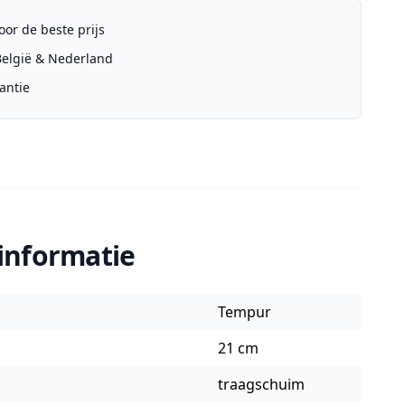
or de beste prijs
 België & Nederland
antie
informatie
Tempur
21 cm
traagschuim