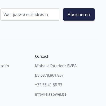
E-mail adres
Abonneren
Contact
arden
Mobella Interieur BVBA
BE 0878.861.867
+32 53 41 88 33
info@slaapwel.be