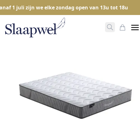
af 1 juli zijn we elke zondag open van 13u tot 18u
Zoeken ope
Mijn W