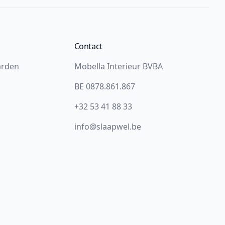
Contact
arden
Mobella Interieur BVBA
BE 0878.861.867
+32 53 41 88 33
info@slaapwel.be