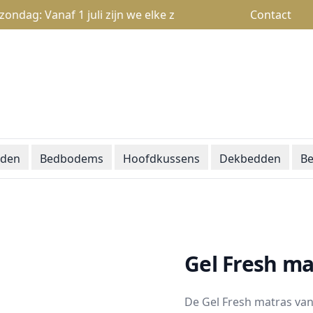
: Vanaf 1 juli zijn we elke zondag open van 13u tot 18u
Contact
den
Bedbodems
Hoofdkussens
Dekbedden
Be
Gel Fresh ma
De Gel Fresh matras va