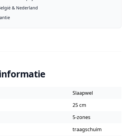
 België & Nederland
antie
informatie
Slaapwel
25 cm
5-zones
traagschuim